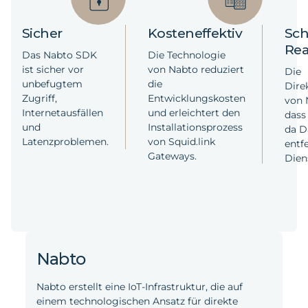
Sicher
Kosteneffektiv
Sch
Rea
Das Nabto SDK
Die Technologie
ist sicher vor
von Nabto reduziert
Die
unbefugtem
die
Dire
Zugriff,
Entwicklungskosten
von N
Internetausfällen
und erleichtert den
dass 
und
Installationsprozess
da D
Latenzproblemen.
von Squid.link
entf
Gateways.
Dien
Nabto
Nabto erstellt eine IoT-Infrastruktur, die auf
einem technologischen Ansatz für direkte