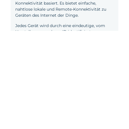
Konnektivität basiert. Es bietet einfache,
nahtlose lokale und Remote-Konnektivität zu
Geräten des Internet der Dinge.
Jedes Gerät wird durch eine eindeutige, vom
Hersteller angegebene ID identifiziert.
Endbenutzer, Installateure und automatische
Datensammler stellen so mühelos eine sichere,
interaktive Online-Verbindung zum Gerät her,
sodass auf die Daten im Gerät zugegriffen oder
Befehle an das Gerät ausgegeben werden
können.
Erfahren Sie mehr