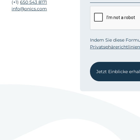
(+1)
650 543 8171
info@onics.com
Indem Sie diese Formu
Privatsphärerichtlinien
Jetzt Einblicke erha