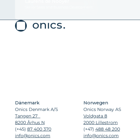
Laurens de Nooyer
Senior Sales and Business Development
Dänemark
Norwegen
Onics Denmark A/S
Onics Norway AS
Tangen 27
Voldgata 8
8200 Århus N
2000 Lillestrom
(+45)
87 400 370
(+47)
488 48 200
info@onics.com
info@onics.com