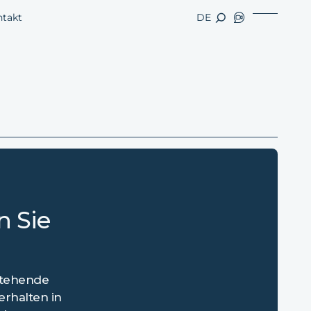
ntakt
DE
n Sie
 stehende
erhalten in