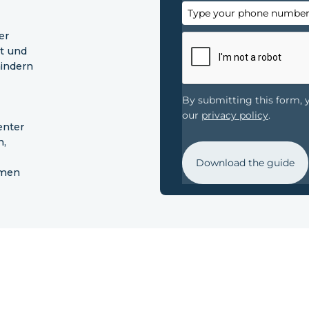
er
t und
indern
By submitting this form,
our
privacy policy
.
enter
n,
Download the guide
hmen
Leistungen
Branchen
IoT-Geräte
Insurtech
Gateway-Software
Pflege
Cloud-Software
Energie
App