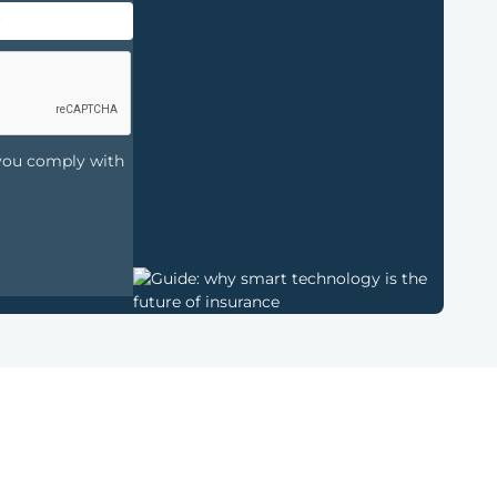
 you comply with
Unternehmen
Andere
Über Onics
Allgemeine
Verwaltung
Geschäftsbedingungen
Partnerschaften
Offenlegungsrichtlinie
Qualitätssicherung
Support Forum