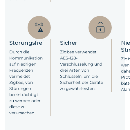
Störungsfrei
Sicher
Nie
St
Durch die
Zigbee verwendet
Kommunikation
AES-128-
Zigb
auf niedrigen
Verschlüsselung und
weni
Frequenzen
drei Arten von
dahe
vermeidet
Schlüsseln, um die
Prot
Zigbee, von
Sicherheit der Geräte
batt
Störungen
zu gewährleisten.
Alar
beeinträchtigt
zu werden oder
diese zu
verursachen.