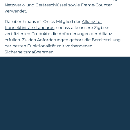
Netzwerk- und Geräteschlüssel sowie Frame-Counter
verwendet.
Darüber hinaus ist Onics Mitglied der
Allianz für
Konnektivitätsstandards
, sodass alle unsere Zigbee-
zertifizierten Produkte die Anforderungen der Allianz
erfüllen. Zu den Anforderungen gehört die Bereitstellung
der besten Funktionalität mit vorhandenen
Sicherheitsmaßnahmen.
Seit ihrer Gründung hat die Connectivity Standards
Alliance die Sicherheitstrends in der Branche kontinuierlich
beobachtet und mit Experten und Forschern
zusammengearbeitet, um neuen Bedrohungen immer
einen Schritt voraus zu sein.
Entdecken Sie die breite Palette der Zigbee-zertifizierten
Produkte.