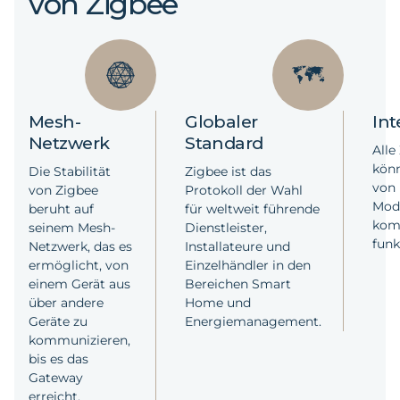
von Zigbee
Mesh-
Globaler
Int
Netzwerk
Standard
Alle
kön
Die Stabilität
Zigbee ist das
von 
von Zigbee
Protokoll der Wahl
Mode
beruht auf
für weltweit führende
kom
seinem Mesh-
Dienstleister,
funk
Netzwerk, das es
Installateure und
ermöglicht, von
Einzelhändler in den
einem Gerät aus
Bereichen Smart
über andere
Home und
Geräte zu
Energiemanagement.
kommunizieren,
bis es das
Gateway
erreicht.